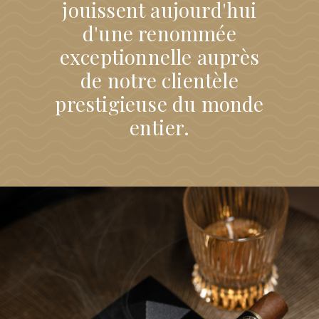
jouissent aujourd'hui
d'une renommée
exceptionnelle auprès
de notre clientèle
prestigieuse du monde
entier.