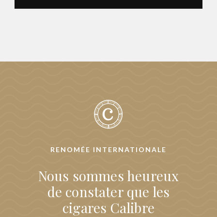
RENOMÉE INTERNATIONALE
Nous sommes heureux
de constater que les
cigares Calibre