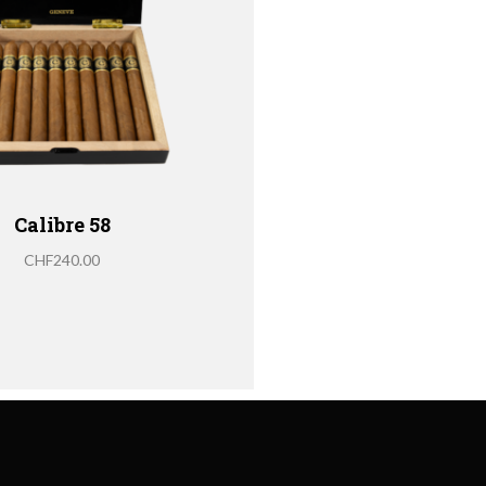
Calibre 58
CHF
240.00