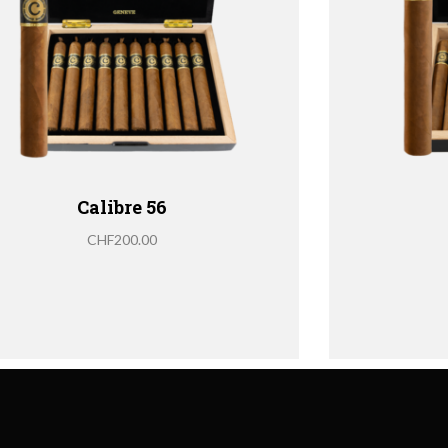
Calibre 56
CHF
200.00