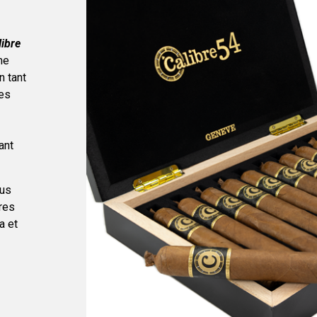
libre
me
n tant
des
ant
lus
res
a et